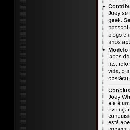
Contrib
Joey se 
geek. Se
pessoal 
blogs e 
anos apó
Modelo 
laços d
fãs, ref
vida, o 
obstácul
Conclu
Joey Whe
ele é um
evolução
conquist
está ape
crescer,