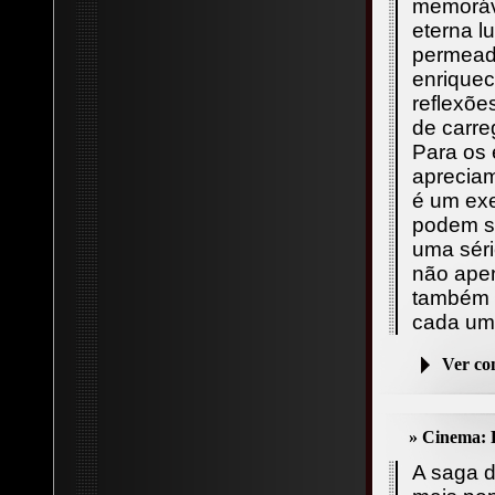
memoráv
eterna lu
permeada
enriquec
reflexõe
de carre
Para os 
apreciam
é um exe
podem se
uma séri
não apen
também 
cada um
Ver c
» Cinema: 
A saga d