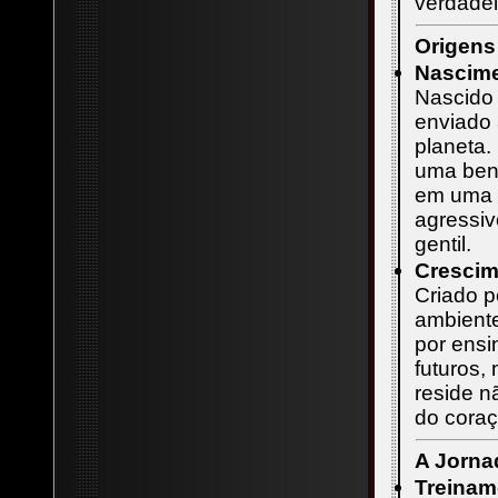
verdadei
Origens 
Nascime
Nascido 
enviado 
planeta.
uma ben
em uma 
agressiv
gentil.
Crescim
Criado 
ambiente
por ensi
futuros,
reside n
do coraç
A Jorna
Treinam