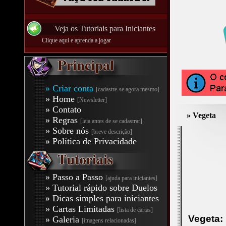
Veja os Tutoriais para Iniciantes
Clique aqui e aprenda a jogar
» Criar conta
[cadastre-se agora mesmo]
» Home
[Newsletter]
» Contato
» Vegeta
» Regras
[leia antes de se cadastrar]
» Sobre nós
[breve descrição]
» Política de Privacidade
» Passo a Passo
[ajuda para iniciantes]
» Tutorial rápido sobre Duelos
» Dicas simples para iniciantes
» Cartas Limitadas
[lista de cartas]
Vegeta:
» Galeria
[imagens relacionadas]