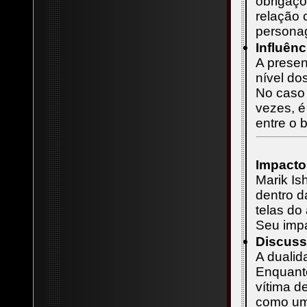
obrigaç
relação 
persona
Influên
A presen
nível do
No caso 
vezes, é
entre o 
Impacto
Marik Is
dentro d
telas do
Seu imp
Discuss
A dualid
Enquant
vítima d
como um 