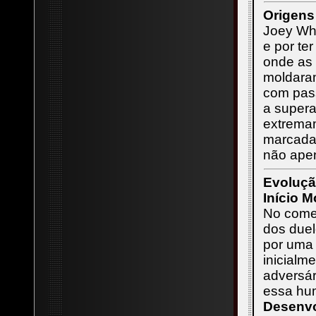
Origens
Joey Whe
e por te
onde as 
moldaram
com pass
a supera
extremam
marcada 
não ape
Evoluçã
Início 
No começ
dos duel
por uma 
inicialm
adversár
essa hu
Desenvo