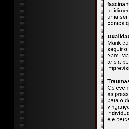
fascinan
unidimen
uma séri
pontos q
Dualida
Marik co
seguir o
Yami Mar
ânsia po
imprevis
Traumas
Os event
as press
para o 
vingança
indivídu
ele perc