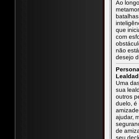
Ao longo
metamor
batalhas
inteligê
que inic
com esfo
obstácul
não está
desejo d
Persona
Lealdad
Uma das 
sua leal
outros 
duelo, é
amizade 
ajudar, 
seguranç
de amiza
seu dec