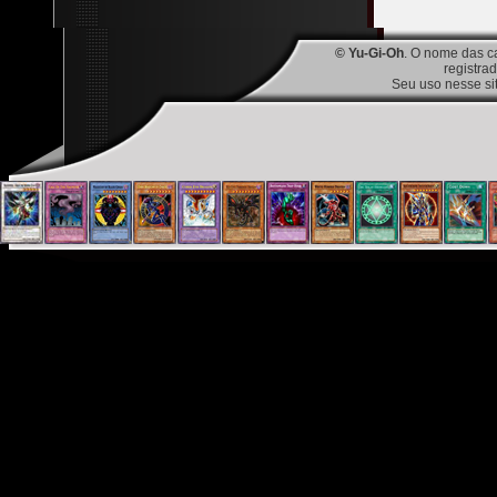
© Yu-Gi-Oh
. O nome das c
registra
Seu uso nesse si