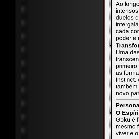
Ao longo
intensos
duelos c
intergal
cada co
poder e 
Transfo
Uma das
transcen
primeiro
as forma
Instinct
também a
novo pat
Persona
O Espíri
Goku é f
mesmo fr
viver e 