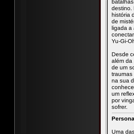
batalhas
destino.
história
de misté
ligada a
conectam
Yu-Gi-Oh
Desde c
além da 
de um so
traumas 
na sua d
conhecem
um refle
por ving
sofrer.
Persona
Uma das 