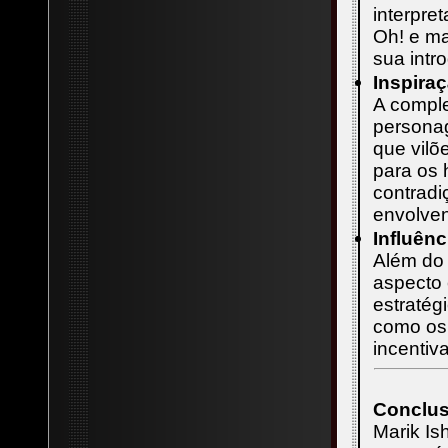
interpre
Oh! e m
sua intr
Inspira
A comple
personag
que vilõ
para os 
contradi
envolven
Influênc
Além do 
aspecto 
estratég
como os
incentiv
Conclu
Marik I