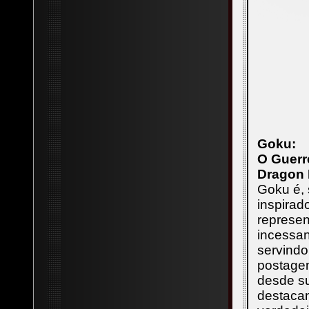
Goku:
O Guerr
Dragon 
Goku é,
inspirad
represen
incessan
servindo
postagem
desde su
destaca