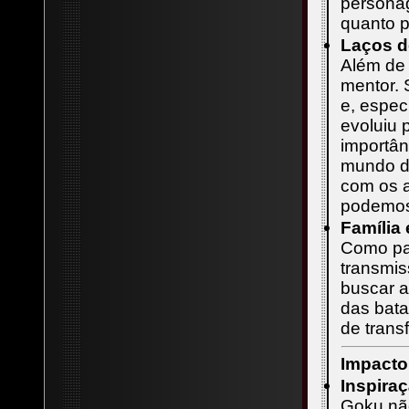
personag
quanto p
Laços d
Além de 
mentor. 
e, espec
evoluiu 
importân
mundo d
com os a
podemos
Família
Como pa
transmis
buscar a
das bata
de trans
Impacto
Inspira
Goku nã