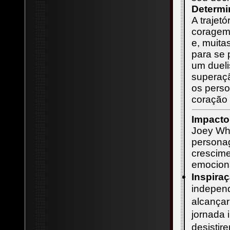
Determi
A trajet
coragem.
e, muita
para se 
um duel
superaçã
os perso
coração 
Impacto
Joey Wh
persona
crescime
emociona
Inspira
indepen
alcançar
jornada 
desistir