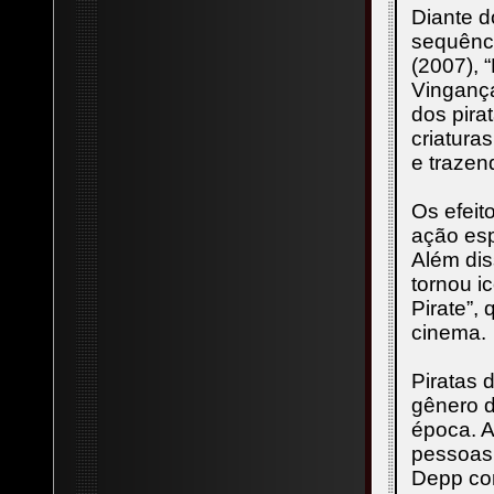
Diante d
sequênci
(2007), 
Vingança
dos pira
criatura
e trazen
Os efeit
ação esp
Além dis
tornou i
Pirate”,
cinema.
Piratas 
gênero d
época. A
pessoas 
Depp co