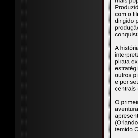
mais pop
Produzid
com o fi
dirigido
produção
conquist
A histór
interpre
pirata e
estratég
outros p
e por se
centrais
O primei
aventura
apresen
(Orlando
temido C