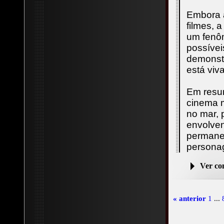
Embora a
filmes, 
um fenôm
possívei
demonstr
está viva
Em resum
cinema 
no mar, 
envolven
permane
persona
Ver c
« anterior
1
...