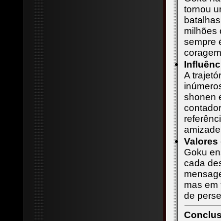
tornou u
batalha
milhões 
sempre é
coragem
Influên
A trajet
inúmeros
shonen e
contador
referênc
amizade
Valores
Goku ens
cada des
mensagem
mas em t
de perse
Conclu