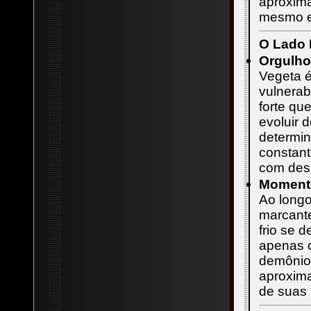
aproxim
mesmo e 
O Lado 
Orgulho
Vegeta é 
vulnerab
forte qu
evoluir 
determin
constan
com desa
Momento
Ao long
marcante
frio se 
apenas c
demônios
aproxim
de suas 