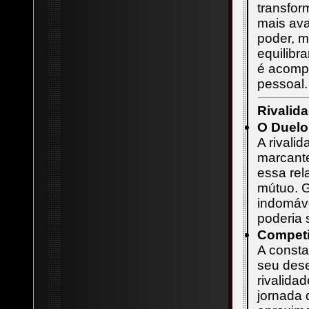
transfor
mais av
poder, m
equilibr
é acomp
pessoal.
Rivalid
O Duelo
A rivali
marcante
essa rel
mútuo. G
indomáv
poderia 
Competi
A consta
seu dese
rivalida
jornada 