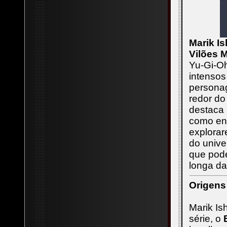
Marik I
Vilões 
Yu-Gi-Oh
intenso
persona
redor do
destaca 
como enc
explorar
do unive
que pode
longa da
Origens
Marik Is
série, o