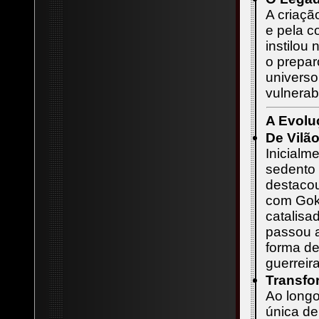
A criaçã
e pela c
instilou
o prepar
universo
vulnerab
A Evolu
De Vilão
Inicialm
sedento 
destacou
com Goku
catalisa
passou a
forma d
guerreira
Transfo
Ao long
única de