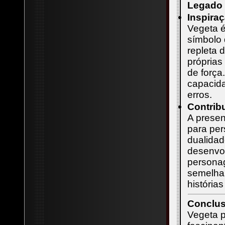
Legado 
Inspira
Vegeta 
símbolo 
repleta 
próprias
de força
capacida
erros.
Contrib
A presen
para pe
dualidad
desenvol
persona
semelha
história
Conclu
Vegeta 