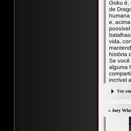
Goku é,
de Drag
humana d
e, acima
possível
batalhas
vida, co
mantendo
história
Se você 
alguma h
comparti
incrível
Ver c
» Joey Whe