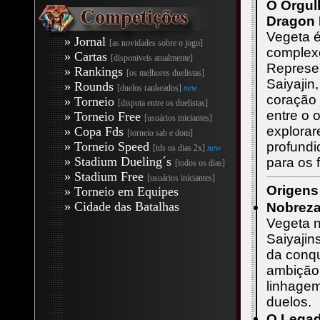
O Orgul
Dragon 
Vegeta 
» Jornal
[as novidades sobre o jogo]
complexo
» Cartas
[disponiveis atualmente]
Represen
» Rankings
[os melhores duelistas]
Saiyajin
» Rounds
[duelos rankeados]
new
coração 
» Torneio
[disputa entre os duelistas]
entre o 
» Torneio Free
[usuários iniciantes]
explorar
» Copa Fds
[torneio sab e dom]
» Torneio Speed
profundi
[tds os dias 2x]
new
» Stadium Dueling´s
para os 
[todos os dias]
» Stadium Free
[usuários iniciantes]
Origens
» Torneio em Equipes
» Cidade das Batalhas
Nobreza
Vegeta n
Saiyajin
da conqu
ambição 
linhage
duelos.
O Legad