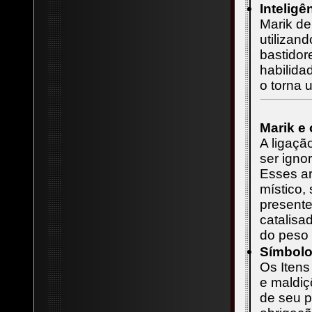
Inteligê
Marik de
utilizan
bastidor
habilida
o torna 
Marik e 
A ligaçã
ser igno
Esses ar
místico,
presente
catalisa
do peso 
Símbolo
Os Itens
e maldiç
de seu 