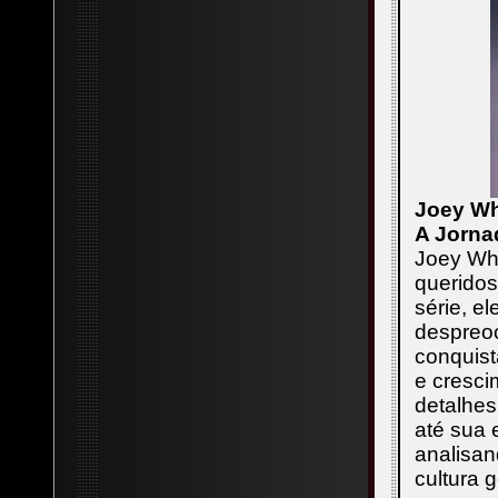
Joey Wh
A Jorna
Joey Wh
queridos
série, e
despreoc
conquist
e cresci
detalhes
até sua 
analisan
cultura 