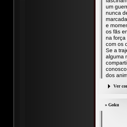
fascinan
um guerr
nunca de
marcada 
e moment
os fãs e
na força
com os d
Se a tra
alguma 
compart
conosco 
dos ani
Ver c
» Goku