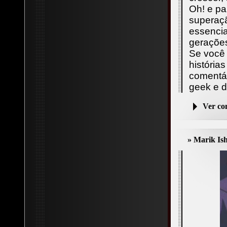
Oh! e pa
superaç
essencia
geraçõe
Se você 
história
comentár
geek e d
Ver c
» Marik Is