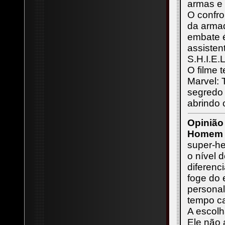
armas e 
O confro
da armad
embate 
assisten
S.H.I.E.
O filme
Marvel: 
segredo
abrindo 
Opinião
Homem 
super-he
o nível 
diferenc
foge do 
personal
tempo ca
A escol
Ele não 