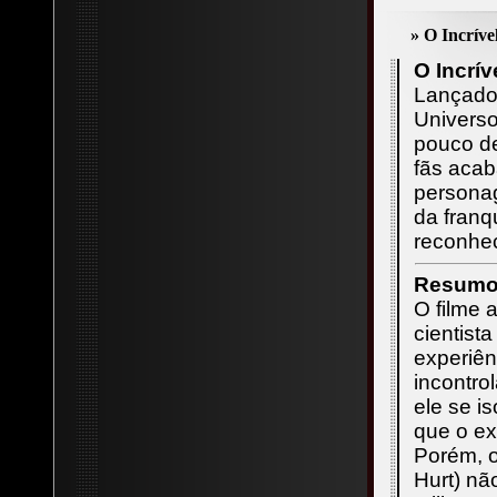
» O Incríve
O Incrí
Lançad
Univers
pouco d
fãs acab
personag
da franq
reconhe
Resumo 
O filme
cientist
experiê
incontr
ele se is
que o ex
Porém, 
Hurt) nã