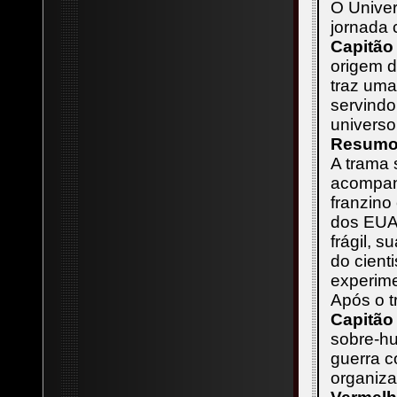
O Unive
jornada
Capitão
origem d
traz uma
servind
universo
Resumo 
A trama 
acompa
franzino
dos EUA 
frágil, 
do cient
experime
Após o t
Capitão
sobre-hu
guerra c
organiza