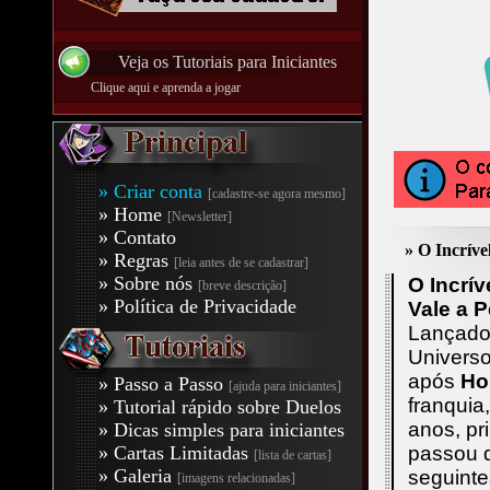
Veja os Tutoriais para Iniciantes
Clique aqui e aprenda a jogar
» Criar conta
[cadastre-se agora mesmo]
» Home
[Newsletter]
» Contato
» O Incríve
» Regras
[leia antes de se cadastrar]
» Sobre nós
O Incrí
[breve descrição]
» Política de Privacidade
Vale a 
Lançad
Univers
após
Ho
» Passo a Passo
[ajuda para iniciantes]
franquia
» Tutorial rápido sobre Duelos
anos, pr
» Dicas simples para iniciantes
» Cartas Limitadas
passou
[lista de cartas]
» Galeria
seguinte
[imagens relacionadas]