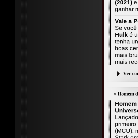
(2021)
e
ganhar m
Vale a P
Se você
Hulk
é u
tenha um
boas cen
mais bru
mais rec
Ver c
» Homem de
Homem d
Univers
Lançad
primeiro
(MCU), 
Stark em