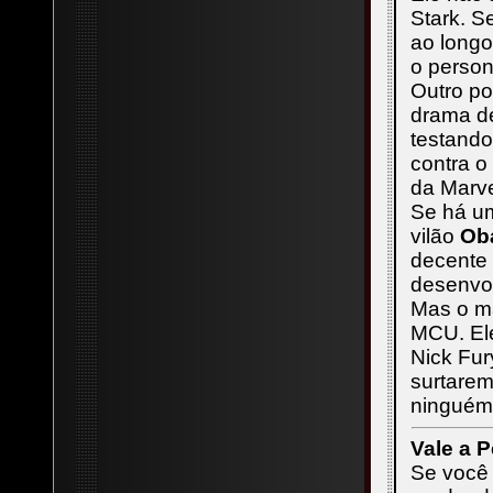
Stark. S
ao longo
o person
Outro po
drama de
testando
contra o
da Marve
Se há um
vilão
Ob
decente 
desenvol
Mas o ma
MCU. El
Nick Fur
surtarem
ninguém 
Vale a P
Se você