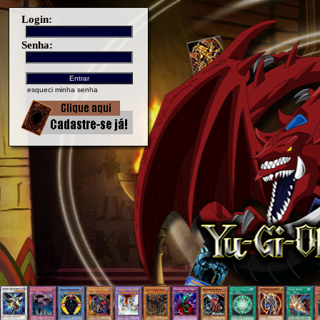
Login:
Senha:
esqueci minha senha