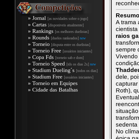
reconhe
Resumo 
» Jornal
[as novidades sobre o jogo]
A trama
» Cartas
[disponiveis atualmente]
cientist
» Rankings
[os melhores duelistas]
raios g
» Rounds
[duelos rankeados]
new
transfor
» Torneio
[disputa entre os duelistas]
sempre 
» Torneio Free
[usuários iniciantes]
Vivendo
» Copa Fds
[torneio sab e dom]
condiçã
» Torneio Speed
[tds os dias 2x]
new
Thaddeu
» Stadium Dueling´s
[todos os dias]
» Stadium Free
dele, po
[usuários iniciantes]
» Torneio em Equipes
capturar
» Cidade das Batalhas
Roth), q
Eventual
reencont
situação
transfo
sedenta 
No clíma
épica n