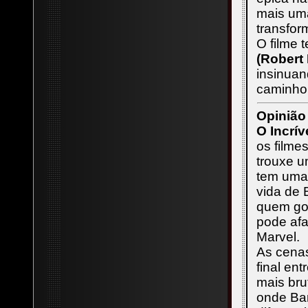
mais uma
transfor
O filme 
(Robert
insinuan
caminho
Opinião
O Incrív
os filme
trouxe u
tem uma 
vida de 
quem gos
pode afa
Marvel.
As cena
final en
mais bru
onde Ban