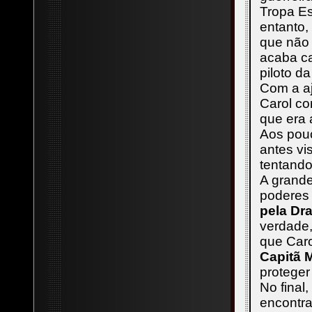
Tropa Es
entanto,
que não
acaba ca
piloto d
Com a a
Carol co
que era 
Aos pouc
antes vi
tentando
A grand
poderes
pela Dr
verdade,
que Caro
Capitã 
proteger
No final
encontra