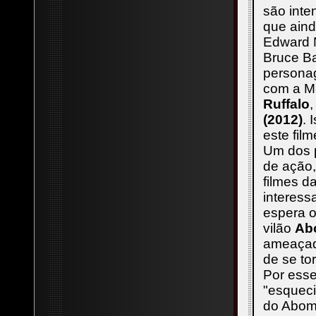
são inte
que aind
Edward N
Bruce Ba
personag
com a Ma
Ruffalo
(2012)
. 
este fil
Um dos p
de ação,
filmes d
interess
espera o
vilão
Ab
ameaçad
de se tor
Por ess
"esqueci
do Abom