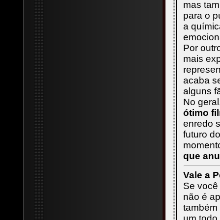
mas tamb
para o p
a químic
emociona
Por outr
mais exp
represen
acaba se
alguns f
No geral
ótimo f
enredo s
futuro d
momento
que anu
Vale a P
Se você 
não é ap
também 
um todo