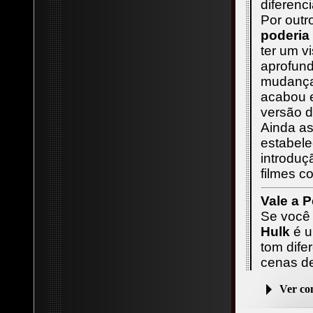
diferenci
Por outr
poderia 
ter um v
aprofund
mudança
acabou 
versão d
Ainda as
estabel
introdu
filmes 
Vale a P
Se você
Hulk
é u
tom dife
cenas d
Ver c