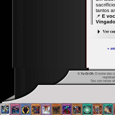
sacrifíc
tantos a
📌
E voc
Vingado
Ver c
« an
© Yu-Gi-Oh
. O nome das c
registra
Seu uso nesse si