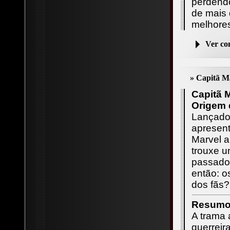
perden
de mais
melhores
Ver c
» Capitã M
Capitã 
Origem 
Lançado
apresen
Marvel 
trouxe 
passado
então: o
dos fãs?
Resumo 
A trama
guerrei