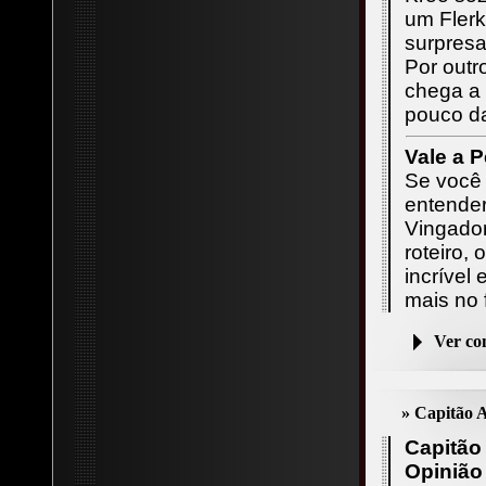
um Flerk
surpresa
Por outr
chega a 
pouco da
Vale a P
Se você
entender
Vingador
roteiro,
incrível
mais no 
Ver c
» Capitão 
Capitão
Opinião