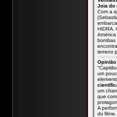
Vermel
Joia do
Com a aj
(Sebasti
embarca
HIDRA. O
América 
bombas n
encontra
terreno 
Opinião
"Capitão
um pouco
element
científi
um charm
que com
protagon
A perfo
do filme