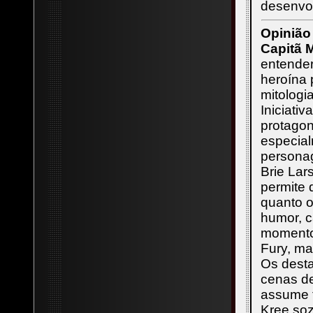
desenvo
Opinião
Capitã 
entender
heroína 
mitologi
Iniciati
protagon
especia
persona
Brie Lar
permite 
quanto o
humor, c
momentos
Fury, ma
Os desta
cenas de
assume t
Kree soz