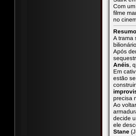
Com um t
filme ma
no cine
Resumo 
A trama
bilionár
Após dem
sequestr
Anéis
, 
Em cativ
estão se
construi
improvi
precisa 
Ao volta
armadura
decide u
ele desc
Stane
(J