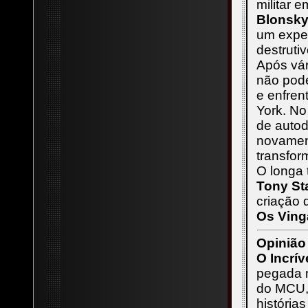
militar e
Blonsk
um expe
destruti
Após vár
não pode
e enfren
York. No
de autod
novamen
transfor
O longa 
Tony St
criação 
Os Ving
Opinião
O Incrív
pegada 
do MCU, 
história